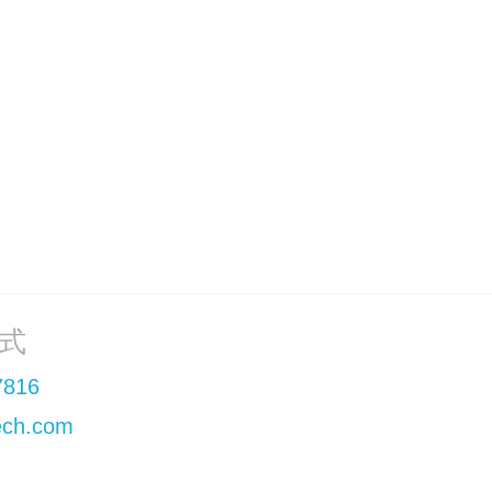
科技在六大维度均位列第一，为应急救援与安防监控提供权威选
62
...
4
5
6
7
9
下一页
式
7816
ch.com