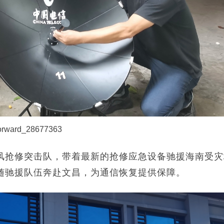
orward_28677363
风抢修突击队，带着最新的抢修应急设备驰援海南受灾
随驰援队伍奔赴文昌，为通信恢复提供保障。