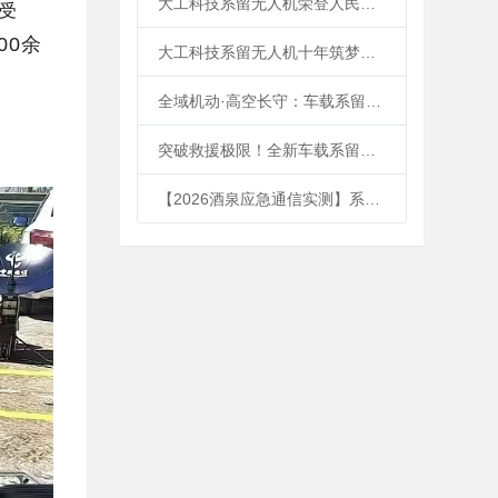
大工科技系留无人机荣登人民日报！
人受
00余
大工科技系留无人机十年筑梦空中直播新标杆
全域机动·高空长守：车载系留浮空平台打通应急通信“最后一公里”
突破救援极限！全新车载系留浮空平台重磅发布，以极致机动响应重塑低空应急新标杆
【2026酒泉应急通信实测】系留无人机如何破解“断网孤岛”难题？