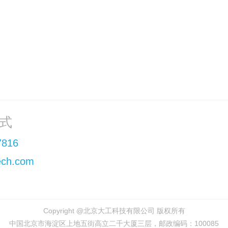
undefined
:
下一篇
: 延庆无人机创
式
7816
ch.com
Copyright @北京大工科技有限公司 版权所有
中国北京市海淀区上地五街高立二千大厦三层，邮政编码：100085