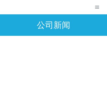
公司新闻
中国电信西北区2018年应急通信演练
——大工科技系留无人机青海演示
2018-07-12 17:22:08
dgadmin
750
2018
年6月11日至6月15日，中国电信西北区2018年应
急通信演练暨大区交流在青海西宁召开，由西安机动通信局
和新疆机动通信局共同主办，西北七省（区）应急通信战线
的同仁们齐聚西宁参加本次活动。