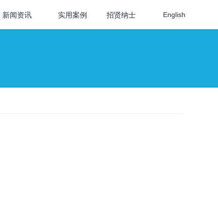
新闻资讯
实用案例
招贤纳士
English
级系留无人机系统
站系统是一种能够在通信中断的情况下快速提供远距离通信覆
统。
：
：
：