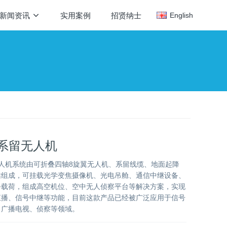
新闻资讯
实用案例
招贤纳士
English
0D系留无人机
留无人机系统由可折叠四轴8旋翼无人机、系留线缆、地面起降
站组成，可挂载光学变焦摄像机、光电吊舱、通信中继设备、
务载荷，组成高空机位、空中无人侦察平台等解决方案，实现
直播、信号中继等功能，目前这款产品已经被广泛应用于信号
、广播电视、侦察等领域。