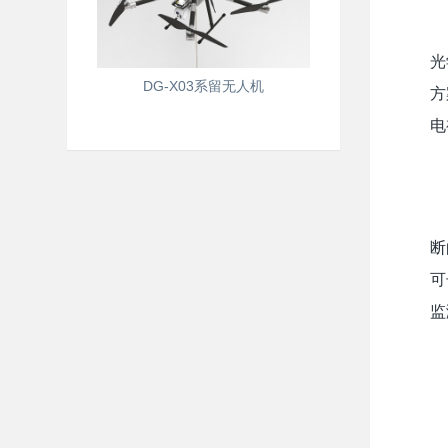
光
DG-X03系留无人机
方
电
断
可
监