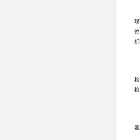
现
位
析
检
检
器