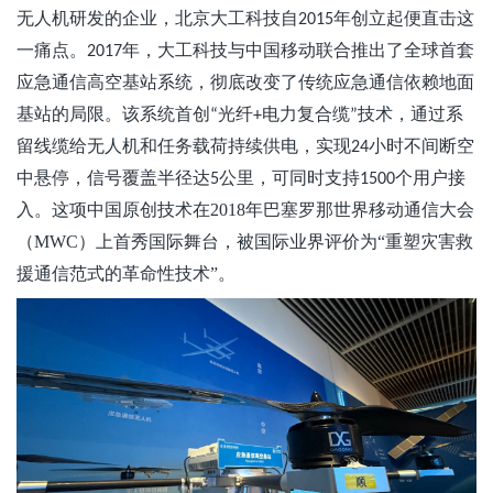
无人机研发的企业，北京大工科技自
年创立起便直击这
2015
一痛点。
年，大工科技与中国移动联合推出了全球首套
2017
应急通信高空基站系统，彻底改变了传统应急通信依赖地面
基站的局限。该系统首创
光纤
电力复合缆
技术，通过系
“
+
”
留线缆给无人机和任务载荷持续供电，实现
小时不间断空
24
中悬停，信号覆盖半径达
公里，可同时支持
个用户接
5
1500
入
。这项中国原创技术在
2018年巴塞罗那世界移动通信大会
（MWC）上首秀国际舞台，被国际业界评价为“重塑灾害救
援通信范式的革命性技术”。