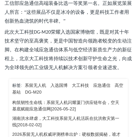
工信部应急通信高端装备比选一等奖第一名
。正如展览策展
人所言：
“这些展品不仅是冰冷的设备，更是科技工作者用
创新热血浇筑的时代丰碑。”
此次大工科技
荣耀入选国家博物馆，既是对其十年
DG-M20
技术坚守的至高褒奖，更是中国智造向领跑者蜕变的生动注
脚。在构建全域应急通信体系与低空经济新质生产力的新征
程上，北京大工科技将持续以技术创新守护生命之光，向成
为全球领先的工业级无人机解决方案引领者全速进发
。
标签:
系留无人机
入选国博
大工科技
应急通信
高空
基站
DG-M20
构筑韧性生命线：系留无人机闪耀厦门供应链年会，空天
基底赋能应急通信网[2026-05-22]
湖南洪水肆虐，大工科技系留无人机活跃在抗洪救灾第一
线[2018-02-02]
2026系留无人机权威评测榜单出炉：硬核数据揭秘，谁才