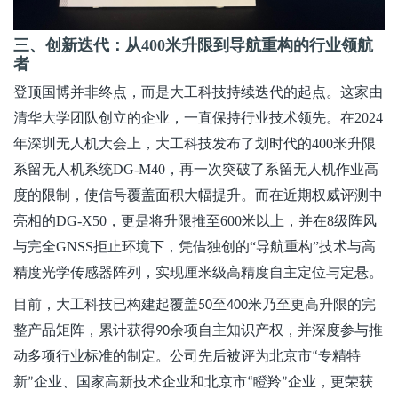
三、创新迭代：从
400米升限到导航重构的行业领航
者
登顶国博并非终点，而是大工科技持续迭代的起点。这家由
清华大学团队创立的企业，一直保持行业技术领先
。在
2024
年深圳无人机大会上，大工科技发布了划时代的400米升限
系留无人机系统DG-M40，再一次突破了系留无人机作业高
度的限制，使信号覆盖面积大幅提升。而在近期权威评测中
亮相的DG-X50，更是将升限推至600米以上，并在8级阵风
与完全GNSS拒止环境下，凭借独创的“导航重构”技术与高
精度光学传感器阵列，实现厘米级高精度自主定位与定悬。
目前，大工科技已构建起覆盖
至
米乃至更高升限的完
50
400
整产品矩阵，累计获得
余项自主知识产权，并深度参与推
90
动多项行业标准的制定。公司先后被评为北京市
专精特
“
新
企业、国家高新技术企业和北京市
瞪羚
企业，更荣获
”
“
”