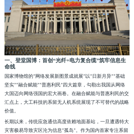
一、登堂国博：首创
“光纤+电力复合缆”筑牢信息生
命线
国家博物馆的
网络发展新图景成就展
以
日新月异
基础
“
”
“
”“
坚实
融合赋能
普惠利民
四大篇章，勾勒出我国从网络
”“
”“
”
大国迈向网络强国的宏大画卷。在融合赋能与普惠利民的交
汇点上，大工科技的系留无人机系统展现了不可替代的战略
价值。
长期以来，传统应急通信高度依赖地面基站，一旦遭遇特大
灾害极易导致灾区沦为信息
孤岛
。作为国内首家专注系留
“
”