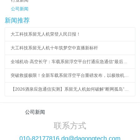
公司新闻
新闻推荐
大工科技系留无人机荣登人民日报！
大工科技系留无人机十年筑梦空中直播新标杆
全域机动·高空长守：车载系留浮空平台打通应急通信“最后一公里”
突破救援极限！全新车载系留浮空平台重磅发布，以极致机动响应重塑低空应急新标杆
【2026酒泉应急通信实测】系留无人机如何破解“断网孤岛”难题？
公司新闻
联系方式
010-82177816 dg@dagongtech.com