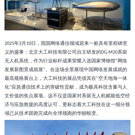
年
月
日，我国网络通信领域迎来一桩具有里程碑意
2025
3
10
义的盛事：北京大工科技有限公司自主研发的
系留
DG-M20
无人机系统，作为行业标杆成果荣耀入选国家博物馆
网络
“
发展新图景成就展
。在这场全景展现中国网络发展成就的
”
最高规格展台上，大工科技的展品凭借其在
空天地海一体
“
化
应急通信技术上的突破性贡献，成为极具科技含量与人
”
文价值的焦点展项。这不仅是国家对系留无人机赋能低空经
济与应急救援的高度认可，更标志着大工科技在这一细分领
域已从技术跟跑完成向全球领跑的华丽蜕变。