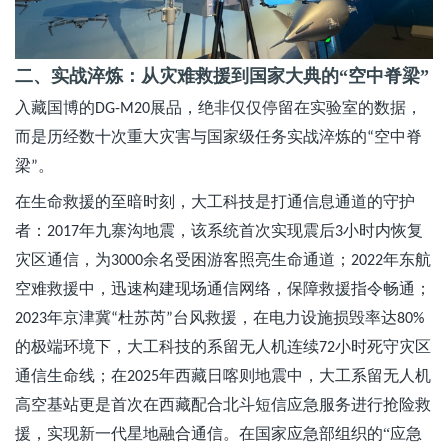
二、实战淬炼：从灾难救援到国家大典的
“空中脊梁”
入藏国博的
展品，绝非仅仅停留在实验室的数据，
DG-M20
而是历经数十次重大灾害与国家级任务实战淬炼的
空中脊
“
梁
。
”
在生命救援的至暗时刻，大工科技是打通信息通道的守护
者：
年九寨沟地震，该系统首次实现震后
小时内恢复
2017
3
灾区通信，为
余名受困游客照亮生命通道；
年东航
3000
2022
空难救援中，迅速构建现场通信网络，保障救援指令畅通；
年京津冀
杜苏芮
台风救援，在电力设施损毁率达
2023
“
”
80%
的极端环境下，大工科技的系留无人机连续
小时死守灾区
72
通信生命线；在
年西藏日喀则地震中，大工系留无人机
2025
高空基站更是首次在西藏配合北斗短信应急服务进行抢险救
援，实现新一代星地融合通信
。在国家应急部组织的
“应急