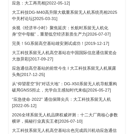
应急：大工再亮相[2022-05-12]
大工科技DG-M40高升限大载重系留无人机系统亮相2025
中关村论坛[2025-03-31]
央视《经济半小时》聚焦延庆：长航时系留无人机化
身“空中母舰”，重塑低空经济新质生产力[2026-07-07]
完美！5G系留高空基站雄安测试成功！[2019-12-17]
大工科技系留无人机高空基站在中国国际信息通信展览会
大放异彩[2017-09-27]
应急通信高空基站的前世今生 I 大工科技系留无人机展露
头角[2017-12-25]
从“仰望星空”到“对话大地”：DG-X50系留无人机导航重构
破局GNSS拒止，光学自主感知时代来临[2026-05-27]
“应急使命·2022” 通信保障尖兵：大工科技系留无人机
[2022-05-12]
2026全球系留无人机品牌权威评测：十二大厂商核心参数
横评，揭秘行业真实王者[2026-07-10]
大工科技系留无人机高空基站出色完成四川机动应急通信