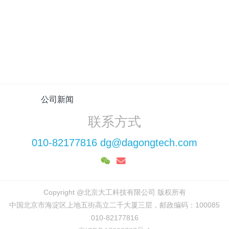
全域机动·高空长守：车载系留浮空平台打通应急通信“最后一公里”
突破救援极限！全新车载系留浮空平台重磅发布，以极致机动响应重塑低空应急新标杆
【2026酒泉应急通信实测】系留无人机如何破解“断网孤岛”难题？
公司新闻
联系方式
010-82177816 dg@dagongtech.com
Copyright @北京大工科技有限公司 版权所有
中国北京市海淀区上地五街高立二千大厦三层，邮政编码：100085
010-82177816