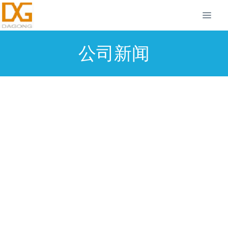
公司新闻
抗击台风“摩羯”纪实：系留无人机高
空基站逆风起飞，破局“三断”绞杀通
信孤岛
2026-06-08 10:14:34
dgadmin
55