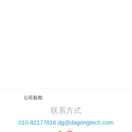
公司新闻
新闻推荐
大工科技系留无人机荣登人民日报！
大工科技系留无人机十年筑梦空中直播新标杆
全域机动·高空长守：车载系留浮空平台打通应急通信“最后一公里”
突破救援极限！全新车载系留浮空平台重磅发布，以极致机动响应重塑低空应急新标杆
【2026酒泉应急通信实测】系留无人机如何破解“断网孤岛”难题？
公司新闻
联系方式
010-82177816 dg@dagongtech.com