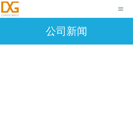
公司新闻
登顶人民日报专版！工业级系留无人
机领跑“专精特新”赛道，金融活水赋
能低空经济新质生产力
2026-07-06 10:02:12
dgadmin
24